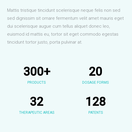
Mattis tristique tincidunt scelerisque neque felis non sed
sed dignissim sit ornare fermentum velit amet mauris eget
dui scelerisque augue cum tellus aliquet donec leo,
euismod id mattis eu, tortor sit eget commodo egestas
tincidunt tortor justo, porta pulvinar at.
300
+
20
PRODUCTS
DOSAGE FORMS
32
128
THERAPEUTIC AREAS
PATENTS